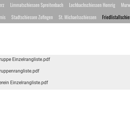
erz
Limmatschiessen Spreitenbach
Lochbachschiessen Homrig
Murw
mis
Stadtschiessen Zofingen
St. Michaelsschiessen
Friedlistallschi
ruppe Einzelrangliste.pdf
Gruppenrangliste.pdf
erein Einzelrangliste.pdf