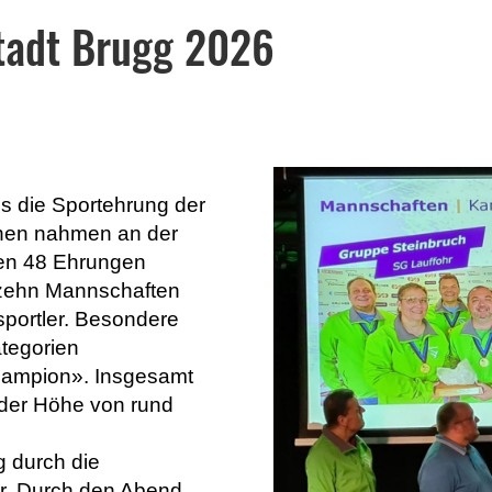
tadt Brugg 2026
s die Sportehrung der
onen nahmen an der
den 48 Ehrungen
zehn Mannschaften
sportler. Besondere
tegorien
hampion». Insgesamt
 der Höhe von rund
g durch die
er. Durch den Abend