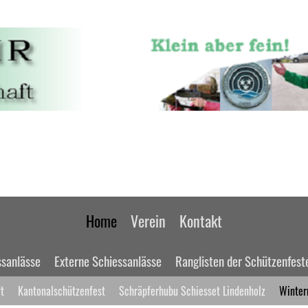
Home
Verein
Kontakt
ssanlässe
Externe Schiessanlässe
Ranglisten der Schützenfest
t
Kantonalschützenfest
Schräpferhubu Schiesset Lindenholz
Winter